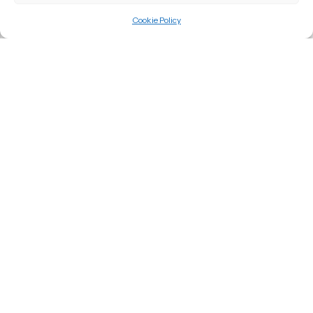
Cookie Policy
LINK UTILI
ABOUT THEBOOKSLAB
CATEGORIE
Copyright © 2020-2026 TheBooksLab. P. IVa 03773360791 - All
Rights Reserved.
Recedere dal contratto qui