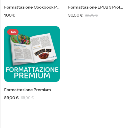
Formattazione Cookbook Premium
Formattazione EPUB 3 Professionale Per Ebook/Kindle Accessibili
1,00
€
30,00
€
39,00
€
-14%
Formattazione Premium
59,00
€
69,00
€